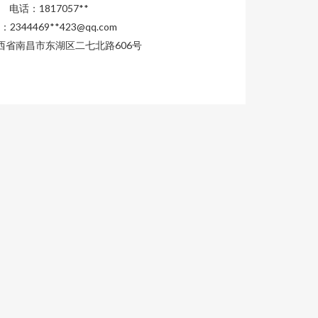
电话：1817057**
2344469**
423@qq.com
西省南昌市东湖区二七北路606号