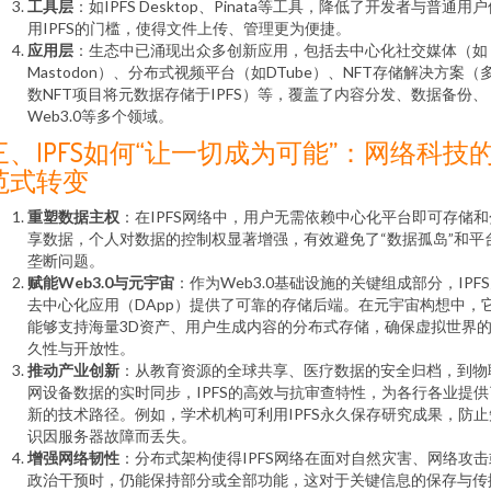
工具层
：如IPFS Desktop、Pinata等工具，降低了开发者与普通用
用IPFS的门槛，使得文件上传、管理更为便捷。
应用层
：生态中已涌现出众多创新应用，包括去中心化社交媒体（如
Mastodon）、分布式视频平台（如DTube）、NFT存储解决方案（
数NFT项目将元数据存储于IPFS）等，覆盖了内容分发、数据备份、
Web3.0等多个领域。
三、IPFS如何“让一切成为可能”：网络科技
范式转变
重塑数据主权
：在IPFS网络中，用户无需依赖中心化平台即可存储和
享数据，个人对数据的控制权显著增强，有效避免了“数据孤岛”和平
垄断问题。
赋能Web3.0与元宇宙
：作为Web3.0基础设施的关键组成部分，IPF
去中心化应用（DApp）提供了可靠的存储后端。在元宇宙构想中，
能够支持海量3D资产、用户生成内容的分布式存储，确保虚拟世界
久性与开放性。
推动产业创新
：从教育资源的全球共享、医疗数据的安全归档，到物
网设备数据的实时同步，IPFS的高效与抗审查特性，为各行各业提供
新的技术路径。例如，学术机构可利用IPFS永久保存研究成果，防止
识因服务器故障而丢失。
增强网络韧性
：分布式架构使得IPFS网络在面对自然灾害、网络攻击
政治干预时，仍能保持部分或全部功能，这对于关键信息的保存与传