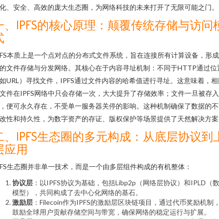
化、安全、高效的庞大生态圈，为网络科技的未来打开了无限可能之门。
一、IPFS的核心原理：颠覆传统存储与访问
式
PFS本质上是一个点对点的分布式文件系统，旨在连接所有计算设备，形
的文件存储与分发网络。其核心在于内容寻址机制：不同于HTTP通过位
如URL）寻找文件，IPFS通过文件内容的哈希值进行寻址。这意味着，相
文件在IPFS网络中只会存储一次，大大提升了存储效率；文件一旦被存
，便可永久存在，不受单一服务器关停的影响。这种机制确保了数据的不
改性和持久性，为数字资产的存证、版权保护等场景提供了天然解决方案
二、IPFS生态圈的多元构成：从底层协议到
层应用
PFS生态圈并非单一技术，而是一个由多层组件构成的有机整体：
协议层
：以IPFS协议为基础，包括Libp2p（网络层协议）和IPLD（
模型），共同构成了去中心化网络的基石。
激励层
：Filecoin作为IPFS的激励层区块链项目，通过代币奖励机制
鼓励全球用户贡献存储空间与带宽，确保网络的稳定运行与扩展。