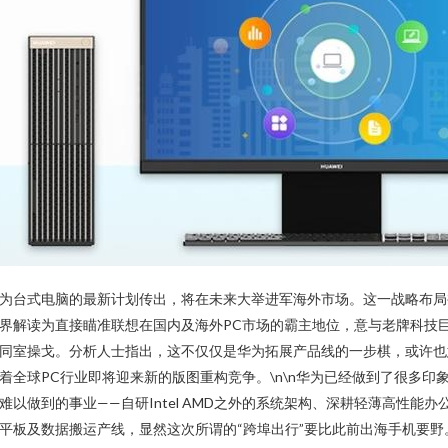
为台式电脑的最新计划传出，将在未来大举进军海外市场。这一战略布局
界解读为直接瞄准联想在国内及海外PC市场的霸主地位，意与老牌科技
同室操戈。分析人士指出，这不仅仅是华为拓展产品线的一步棋，或许也
着全球PC行业即将迎来新的版图重构竞争。\n\n华为已经做到了很多印
难以做到的事业——自研Intel AMD之外的系统架构、深耕轻薄高性能办
平板及数据搬运产线，显然这次所谓的“跨埠出行”要比此前出海手机要野