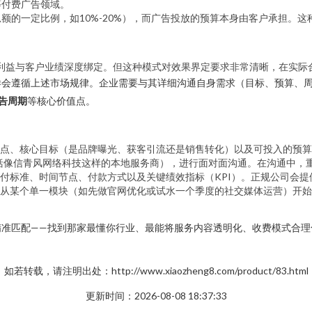
等付费广告领域。
额的一定比例，如10%-20%），而广告投放的预算本身由客户承担。
身利益与客户业绩深度绑定。但这种模式对效果界定要求非常清晰，在实
样会遵循上述市场规律。企业需要与其详细沟通自身需求（目标、预算、
告周期
等核心价值点。
点、核心目标（是品牌曝光、获客引流还是销售转化）以及可投入的预算
包括像信青风网络科技这样的本地服务商），进行面对面沟通。在沟通中，
付标准、时间节点、付款方式以及关键绩效指标（KPI）。正规公司会
从某个单一模块（如先做官网优化或试水一个季度的社交媒体运营）开始
精准匹配——找到那家最懂你行业、最能将服务内容透明化、收费模式合理
如若转载，请注明出处：http://www.xiaozheng8.com/product/83.html
更新时间：2026-08-08 18:37:33