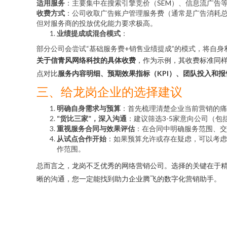
适用服务
：主要集中在搜索引擎竞价（SEM）、信息流广告
收费方式
：公司收取广告账户管理服务费（通常是广告消耗总
但对服务商的投放优化能力要求极高。
业绩提成或混合模式
：
部分公司会尝试“基础服务费+销售业绩提成”的模式，将自
关于信青风网络科技的具体收费
，作为示例，其收费标准同
点对比
服务内容明细、预期效果指标（KPI）、团队投入和报
三、给龙岗企业的选择建议
明确自身需求与预算
：首先梳理清楚企业当前营销的痛
“货比三家”，深入沟通
：建议筛选3-5家意向公司（
重视服务合同与效果评估
：在合同中明确服务范围、交
从试点合作开始
：如果预算允许或存在疑虑，可以考虑
作范围。
总而言之，龙岗不乏优秀的网络营销公司。选择的关键在于
晰的沟通，您一定能找到助力企业腾飞的数字化营销助手。